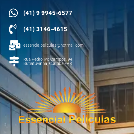
(41) 9 9945-6577
(41) 3146-4615
essencialpeliculas@hotmail.com
Rua Pedro Ivo Campos, 94
Butiatuvinha, Curitiba - PR