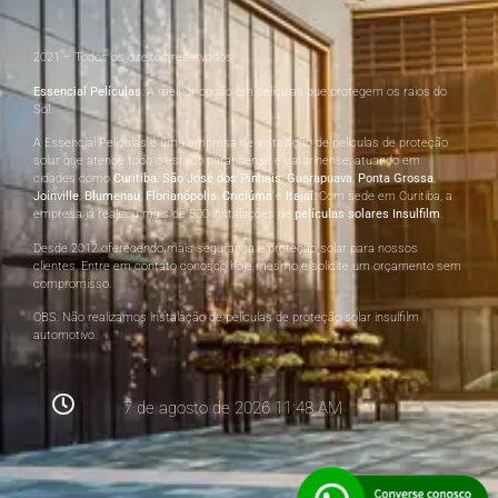
2021 – Todos os direitos reservados.
Essencial Películas
. A melhor opção em películas que protegem os raios do
Sol.
A Essencial Películas é uma empresa de instalação de películas de proteção
solar que atende todo o estado paranaense e catarinense, atuando em
cidades como
Curitiba
,
São José dos Pinhais
,
Guarapuava
,
Ponta Grossa
,
Joinville
,
Blumenau
,
Florianópolis
,
Criciúma
e
Itajaí
. Com sede em Curitiba, a
empresa já realizou mais de 500 instalações de
películas solares Insulfilm
.
Desde 2012 oferecendo mais segurança e proteção solar para nossos
clientes. Entre em contato conosco hoje mesmo e solicite um orçamento sem
compromisso.
OBS: Não realizamos instalação de películas de proteção solar insulfilm
automotivo.
7 de agosto de 2026 11:48 AM